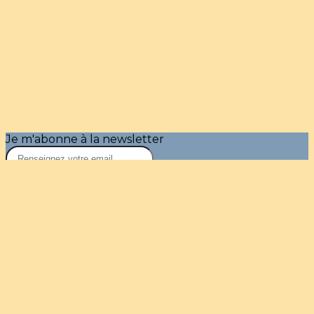
Je m'abonne à la newsletter
OK
Plan du site
Licences
Mentions légales
CGUV
Paramétrer vos cookies
Se connecter