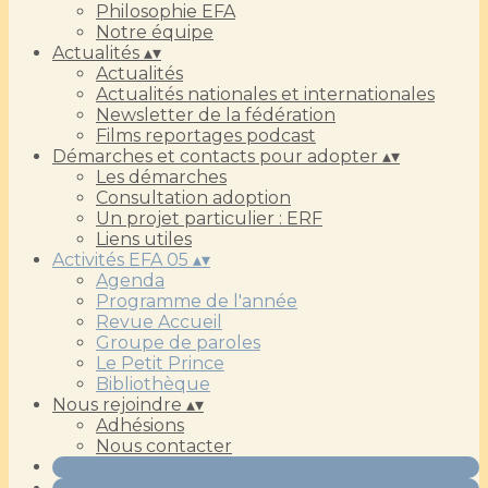
Philosophie EFA
Notre équipe
Actualités
▴
▾
Actualités
Actualités nationales et internationales
Newsletter de la fédération
Films reportages podcast
Démarches et contacts pour adopter
▴
▾
Les démarches
Consultation adoption
Un projet particulier : ERF
Liens utiles
Activités EFA 05
▴
▾
Agenda
Programme de l'année
Revue Accueil
Groupe de paroles
Le Petit Prince
Bibliothèque
Nous rejoindre
▴
▾
Adhésions
Nous contacter