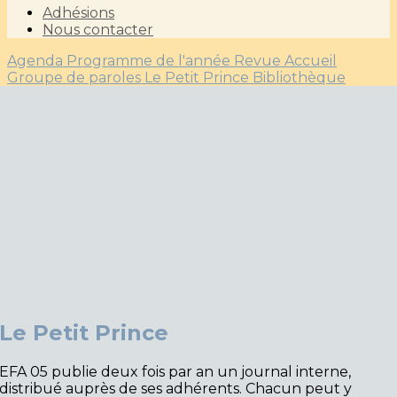
Adhésions
Nous contacter
Agenda
Programme de l'année
Revue Accueil
Groupe de paroles
Le Petit Prince
Bibliothèque
Le Petit Prince
EFA 05 publie deux fois par an un journal interne,
distribué auprès de ses adhérents. Chacun peut y