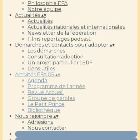
Philosophie EFA
Notre équipe
Actualités
▴
▾
Actualités
Actualités nationales et internationales
Newsletter de la fédération
Films reportages podcast
Démarches et contacts pour adopter
▴
▾
Les démarches
Consultation adoption
Un projet particulier : ERF
Liens utiles
Activités EFA 05
▴
▾
Agenda
Programme de l'année
Revue Accueil
Groupe de paroles
Le Petit Prince
Bibliothèque
Nous rejoindre
▴
▾
Adhésions
Nous contacter