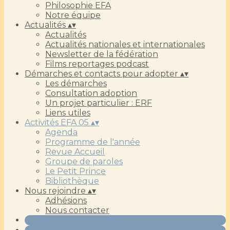
Philosophie EFA
Notre équipe
Actualités
▴
▾
Actualités
Actualités nationales et internationales
Newsletter de la fédération
Films reportages podcast
Démarches et contacts pour adopter
▴
▾
Les démarches
Consultation adoption
Un projet particulier : ERF
Liens utiles
Activités EFA 05
▴
▾
Agenda
Programme de l'année
Revue Accueil
Groupe de paroles
Le Petit Prince
Bibliothèque
Nous rejoindre
▴
▾
Adhésions
Nous contacter