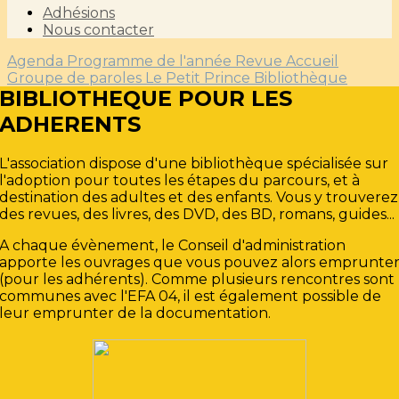
Adhésions
Nous contacter
Agenda
Programme de l'année
Revue Accueil
Groupe de paroles
Le Petit Prince
Bibliothèque
BIBLIOTHEQUE POUR LES
ADHERENTS
L'association dispose d'une bibliothèque spécialisée sur
l'adoption pour toutes les étapes du parcours, et à
destination des adultes et des enfants. Vous y trouverez
des revues, des livres, des DVD, des BD, romans, guides...
A chaque évènement, le Conseil d'administration
apporte les ouvrages que vous pouvez alors emprunte
(pour les adhérents). Comme plusieurs rencontres sont
communes avec l'EFA 04, il est également possible de
leur emprunter de la documentation.